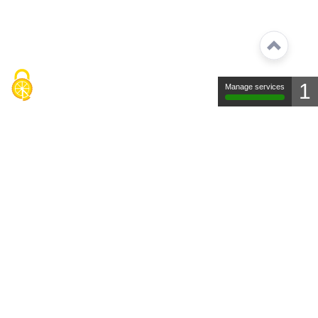
1
Manage services
Contact