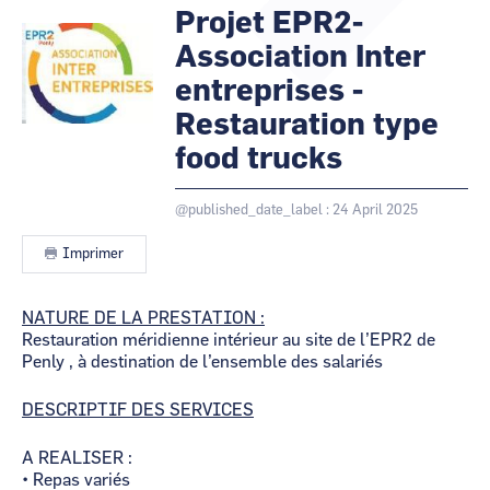
@cartography_link_title
@contact_link_title
Projet EPR2-
Logo
Image
CCI Business
CCI Business
Pays de la Loire
Pays de la Loire
Association Inter
entreprises -
Restauration type
food trucks
@published_date_label : 24 April 2025
Imprimer
Contenu
NATURE DE LA PRESTATION :
Restauration méridienne intérieur au site de l’EPR2 de
Penly , à destination de l’ensemble des salariés
DESCRIPTIF DES SERVICES
A REALISER :
• Repas variés